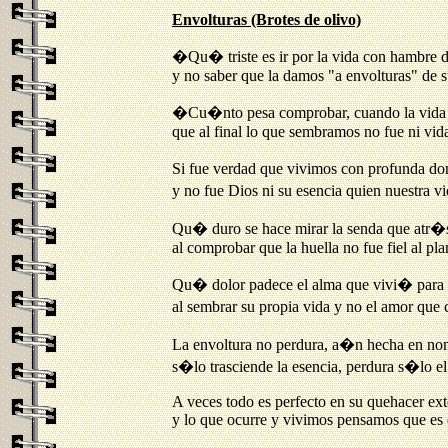
Envolturas (Brotes de olivo)
�Qu� triste es ir por la vida con hambre d
y no saber que la damos "a envolturas" de 
�Cu�nto pesa comprobar, cuando la vida
que al final lo que sembramos no fue ni vid
Si fue verdad que vivimos con profunda d
y no fue Dios ni su esencia quien nuestra v
Qu� duro se hace mirar la senda que atr
al comprobar que la huella no fue fiel al pl
Qu� dolor padece el alma que vivi� para
al sembrar su propia vida y no el amor que
La envoltura no perdura, a�n hecha en no
s�lo trasciende la esencia, perdura s�lo el
A veces todo es perfecto en su quehacer ext
y lo que ocurre y vivimos pensamos que es 