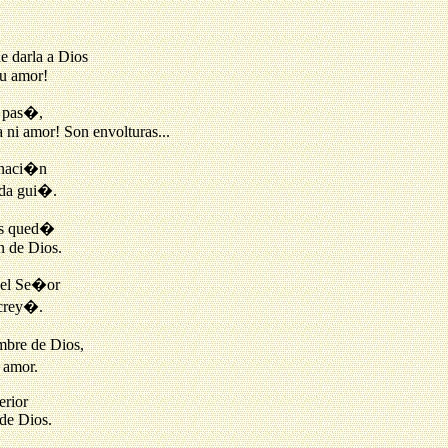
e darla a Dios
su amor!
 pas�,
a ni amor! Son envolturas...
onaci�n
ida gui�.
�s qued�
an de Dios.
 el Se�or
 crey�.
mbre de Dios,
 amor.
erior
de Dios.