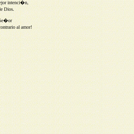
jor intenci�n,
e Dios.
l Se�or
ontrario al amor!