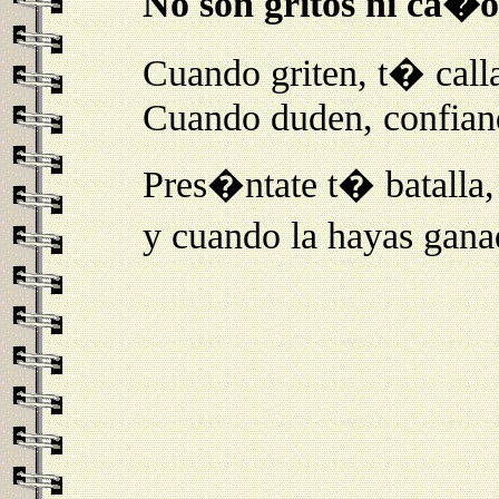
No son gritos ni ca�o
Cuando griten, t� calla
Cuando duden, confiand
Pres�ntate t� batalla, 
y cuando la hayas gana