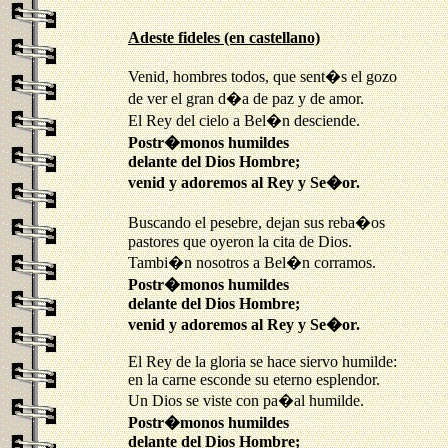
Adeste fideles (en castellano)
Venid, hombres todos, que sent�s el gozo 

de ver el gran d�a de paz y de amor. 

Postr�monos humildes 

delante del Dios Hombre; 

venid y adoremos al Rey y Se�or.
Buscando el pesebre, dejan sus reba�os 

pastores que oyeron la cita de Dios. 

Postr�monos humildes 

delante del Dios Hombre; 

venid y adoremos al Rey y Se�or.
El Rey de la gloria se hace siervo humilde: 

en la carne esconde su eterno esplendor. 

Postr�monos humildes 

delante del Dios Hombre; 
